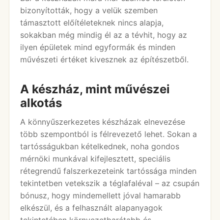
bizonyították, hogy a velük szemben
támasztott előítéleteknek nincs alapja,
sokakban még mindig él az a tévhit, hogy az
ilyen épületek mind egyformák és minden
művészeti értéket kivesznek az építészetből.
A készház, mint művészei
alkotás
A könnyűszerkezetes készházak elnevezése
több szempontból is félrevezető lehet. Sokan a
tartósságukban kételkednek, noha gondos
mérnöki munkával kifejlesztett, speciális
rétegrendű falszerkezeteink tartóssága minden
tekintetben vetekszik a téglafaléval – az csupán
bónusz, hogy mindemellett jóval hamarabb
elkészül, és a felhasznált alapanyagok