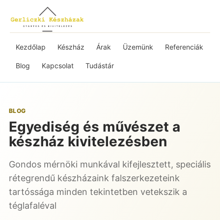
Kezdőlap
Készház
Árak
Üzemünk
Referenciák
Blog
Kapcsolat
Tudástár
BLOG
Egyediség és művészet a
készház kivitelezésben
Gondos mérnöki munkával kifejlesztett, speciális
rétegrendű készházaink falszerkezeteink
tartóssága minden tekintetben vetekszik a
téglafaléval