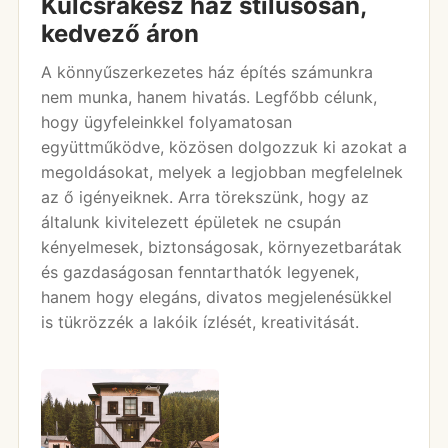
Kulcsrakész ház stílusosan,
kedvező áron
A könnyűszerkezetes ház építés számunkra
nem munka, hanem hivatás. Legfőbb célunk,
hogy ügyfeleinkkel folyamatosan
együttműködve, közösen dolgozzuk ki azokat a
megoldásokat, melyek a legjobban megfelelnek
az ő igényeiknek. Arra törekszünk, hogy az
általunk kivitelezett épületek ne csupán
kényelmesek, biztonságosak, környezetbarátak
és gazdaságosan fenntarthatók legyenek,
hanem hogy elegáns, divatos megjelenésükkel
is tükrözzék a lakóik ízlését, kreativitását.