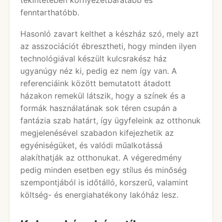
tekintetében környezetbarátabb és
fenntarthatóbb.
Hasonló zavart kelthet a készház szó, mely azt
az asszociációt ébresztheti, hogy minden ilyen
technológiával készült kulcsrakész ház
ugyanúgy néz ki, pedig ez nem így van. A
referenciáink között bemutatott átadott
házakon remekül látszik, hogy a színek és a
formák használatának sok téren csupán a
fantázia szab határt, így ügyfeleink az otthonuk
megjelenésével szabadon kifejezhetik az
egyéniségüket, és valódi műalkotássá
alakíthatják az otthonukat. A végeredmény
pedig minden esetben egy stílus és minőség
szempontjából is időtálló, korszerű, valamint
költség- és energiahatékony lakóház lesz.