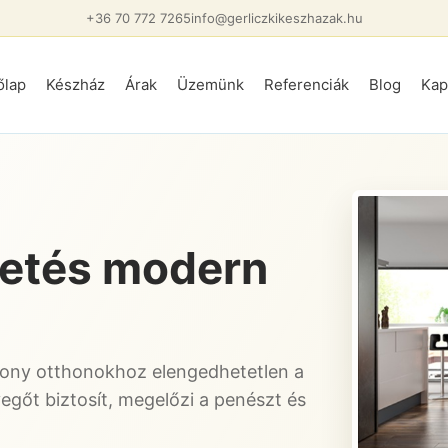
+36 70 772 7265
info@gerliczkikeszhazak.hu
őlap
Készház
Árak
Üzemünk
Referenciák
Blog
Kap
tetés modern
ony otthonokhoz elengedhetetlen a
evegőt biztosít, megelőzi a penészt és