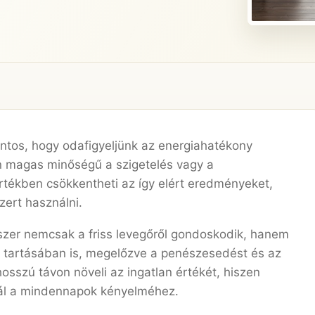
ntos, hogy odafigyeljünk az energiahatékony
en magas minőségű a szigetelés vagy a
rtékben csökkentheti az így elért eredményeket,
zert használni.
dszer nemcsak a friss levegőről gondoskodik, hanem
en tartásában is, megelőzve a penészesedést és az
osszú távon növeli az ingatlan értékét, hiszen
nál a mindennapok kényelméhez.