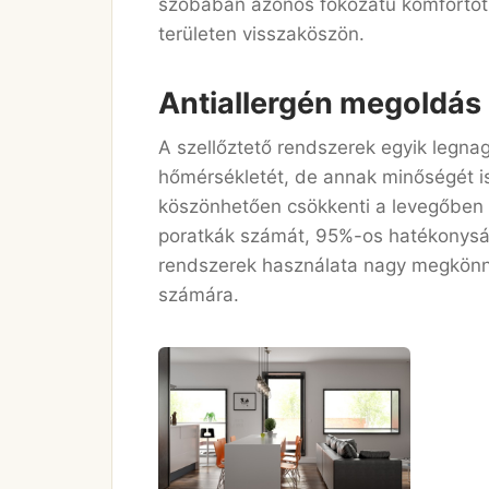
szobában azonos fokozatú komfortot
területen visszaköszön.
Antiallergén megoldás
A szellőztető rendszerek egyik legn
hőmérsékletét, de annak minőségét is
köszönhetően csökkenti a levegőben m
poratkák számát, 95%-os hatékonyság
rendszerek használata nagy megkönn
számára.