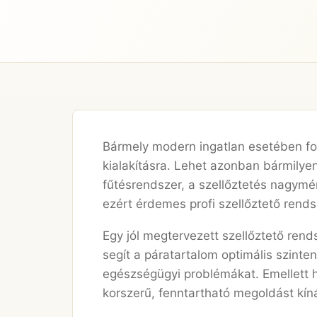
Bármely modern ingatlan esetében fo
kialakításra. Lehet azonban bármily
fűtésrendszer, a szellőztetés nagymé
ezért érdemes profi szellőztető rends
Egy jól megtervezett szellőztető ren
segít a páratartalom optimális szint
egészségügyi problémákat. Emellett h
korszerű, fenntartható megoldást kí