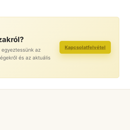
zakról?
Kapcsolatfelvétel
s egyeztessünk az
égekről és az aktuális