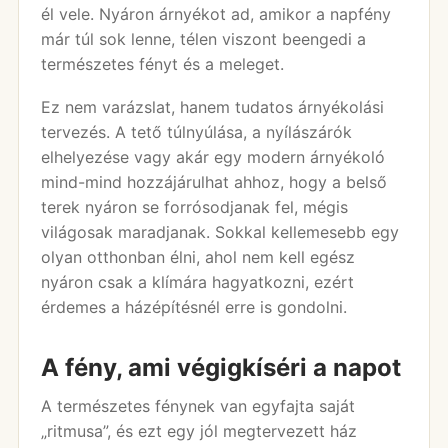
él vele. Nyáron árnyékot ad, amikor a napfény
már túl sok lenne, télen viszont beengedi a
természetes fényt és a meleget.
Ez nem varázslat, hanem tudatos árnyékolási
tervezés. A tető túlnyúlása, a nyílászárók
elhelyezése vagy akár egy modern árnyékoló
mind-mind hozzájárulhat ahhoz, hogy a belső
terek nyáron se forrósodjanak fel, mégis
világosak maradjanak. Sokkal kellemesebb egy
olyan otthonban élni, ahol nem kell egész
nyáron csak a klímára hagyatkozni, ezért
érdemes a házépítésnél erre is gondolni.
A fény, ami végigkíséri a napot
A természetes fénynek van egyfajta saját
„ritmusa”, és ezt egy jól megtervezett ház