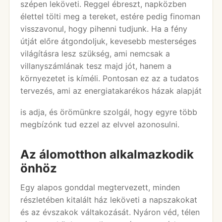
szépen leköveti. Reggel ébreszt, napközben
élettel tölti meg a tereket, estére pedig finoman
visszavonul, hogy pihenni tudjunk. Ha a fény
útját előre átgondoljuk, kevesebb mesterséges
világításra lesz szükség, ami nemcsak a
villanyszámlának tesz majd jót, hanem a
környezetet is kíméli. Pontosan ez az a tudatos
tervezés, ami az energiatakarékos házak alapját
is adja, és örömünkre szolgál, hogy egyre több
megbízónk tud ezzel az elvvel azonosulni.
Az álomotthon alkalmazkodik
önhöz
Egy alapos gonddal megtervezett, minden
részletében kitalált ház leköveti a napszakokat
és az évszakok váltakozását. Nyáron véd, télen