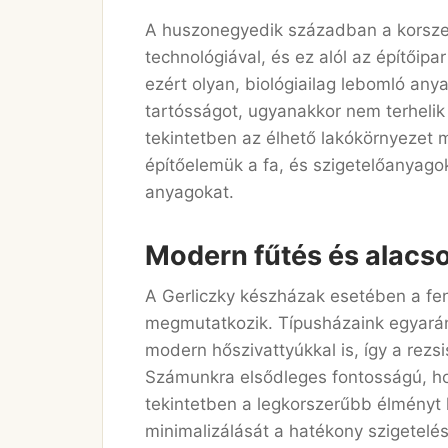
A huszonegyedik században a korszer
technológiával, és ez alól az építőip
ezért olyan, biológiailag lebomló any
tartósságot, ugyanakkor nem terheli
tekintetben az élhető lakókörnyezet 
építőelemük a fa, és szigetelőanyag
anyagokat.
Modern fűtés és alacso
A Gerliczky készházak esetében a fe
megmutatkozik. Típusházaink egyarán
modern hőszivattyúkkal is, így a rezsi
Számunkra elsődleges fontosságú, ho
tekintetben a legkorszerűbb élményt 
minimalizálását a hatékony szigetelés 