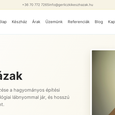
+36 70 772 7265
info@gerliczkikeszhazak.hu
őlap
Készház
Árak
Üzemünk
Referenciák
Blog
Kap
ázak
zése a hagyományos építési
lógiai lábnyommal jár, és hosszú
t.