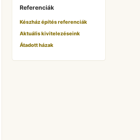
Referenciák
Készház építés referenciák
Aktuális kivitelezéseink
Átadott házak