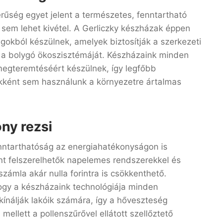
űség egyet jelent a természetes, fenntartható
ar sem lehet kivétel. A Gerliczky készházak éppen
agokból készülnek, amelyek biztosítják a szerkezeti
k a bolygó ökoszisztémáját. Készházaink minden
megteremtéséért készülnek, így legfőbb
okként sem használunk a környezetre ártalmas
ny rezsi
nntarthatóság az energiahatékonyságon is
t felszerelhetők napelemes rendszerekkel és
számla akár nulla forintra is csökkenthető.
gy a készházaink technológiája minden
kínálják lakóik számára, így a hőveszteség
mellett a pollenszűrővel ellátott szellőztető