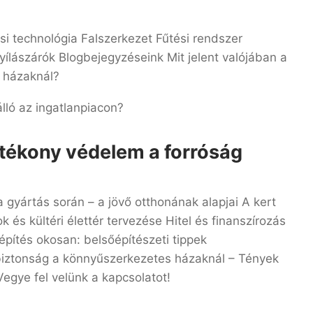
i technológia Falszerkezet Fűtési rendszer
yílászárók Blogbejegyzéseink Mit jelent valójában a
 házaknál?
lló az ingatlanpiacon?
tékony védelem a forróság
 gyártás során – a jövő otthonának alapjai A kert
 és kültéri élettér tervezése Hitel és finanszírozás
pítés okosan: belsőépítészeti tippek
iztonság a könnyűszerkezetes házaknál – Tények
Vegye fel velünk a kapcsolatot!