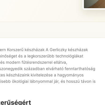
ern Korszerű készházak A Gerliczky készházak
inőséget és a legkorszerűbb technológiákat
 és modern fűtésrendszerrel ellátva,
szonegyedik században elvárható fenntarthatóság
tes készházaink kivitelezése a hagyományos
kisebb ökológiai lábnyommal jár, és hosszú távon is
zerűségért