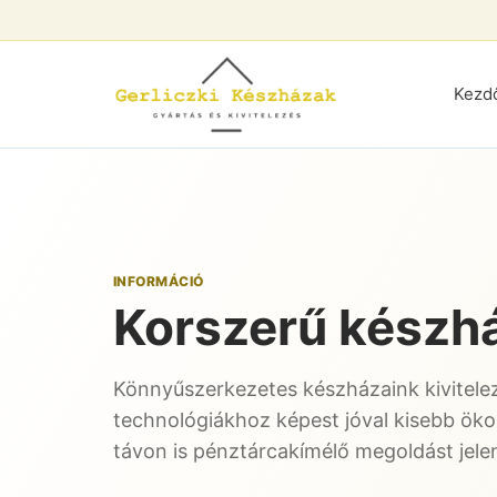
Kezd
INFORMÁCIÓ
Korszerű készh
Könnyűszerkezetes készházaink kivitele
technológiákhoz képest jóval kisebb öko
távon is pénztárcakímélő megoldást jelen